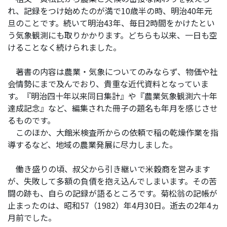
れ、記録をつけ始めたのが満で10歳半の時、明治40年元
旦のことです。続いて明治43年、毎日2時間をかけたとい
う気象観測にも取りかかります。どちらも以来、一日も空
けることなく続けられました。
著書の内容は農業・気象についてのみならず、物価や社
会情勢にまで及んでおり、貴重な近代資料となっていま
す。『明治四十年以来同日集計』や『農業気象観測六十年
達成記念』など、編集された冊子の題名も年月を感じさせ
るものです。
このほか、大館米検査所からの依頼で稲の乾燥作業を指
導するなど、地域の農業発展に尽力しました。
働き盛りの頃、叔父から引き継いで米穀商を営みます
が、失敗して多額の負債を抱え込んでしまいます。その苦
闘の跡も、自らの記録が語るところです。菊松翁の記帳が
止まったのは、昭和57（1982）年4月30日。逝去の2年4ヵ
月前でした。