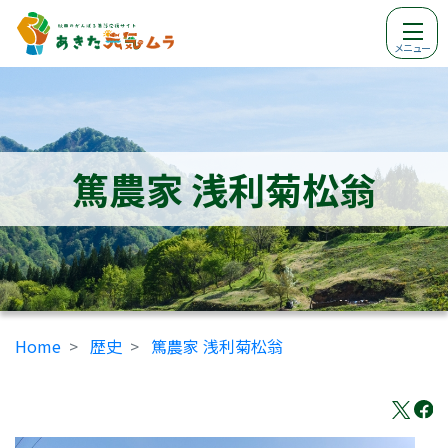
メニュー
篤農家 浅利菊松翁
Home
歴史
篤農家 浅利菊松翁