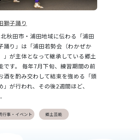
田獅子踊り
秋田市・浦田地域に伝わる「浦田
子踊り」は「浦田若勢会（わかぜか
）」が主体となって継承している郷土
能です。 毎年7月下旬、練習期間の前
お酒を酌み交わして結束を強める「頭
め」が行われ、その後2週間ほど、
.
統行事・イベント
郷土芸能