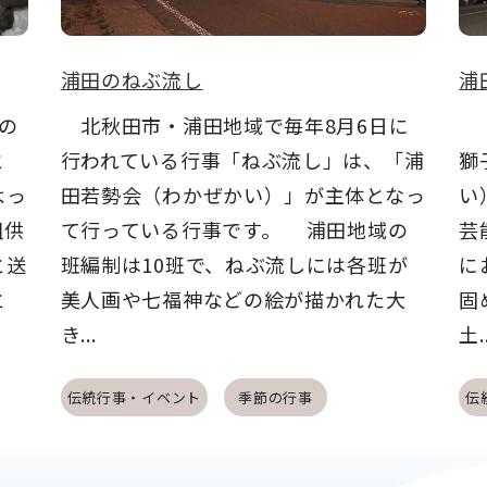
浦田のねぶ流し
浦
の
北秋田市・浦田地域で毎年8月6日に
北
と
行われている行事「ねぶ流し」は、「浦
獅
よっ
田若勢会（わかぜかい）」が主体となっ
い
祖供
て行っている行事です。 浦田地域の
芸
と送
班編制は10班で、ねぶ流しには各班が
に
と
美人画や七福神などの絵が描かれた大
固
き...
土..
伝統行事・イベント
季節の行事
伝