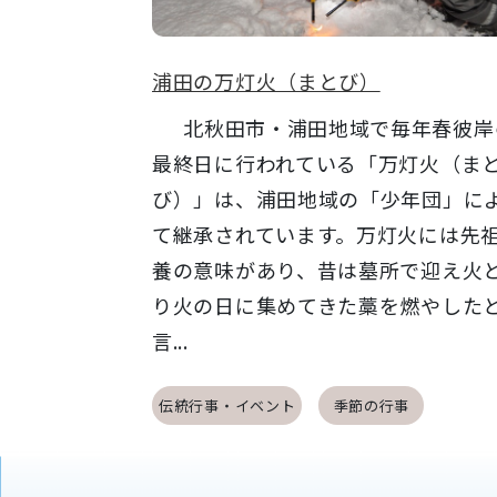
浦田の万灯火（まとび）
北秋田市・浦田地域で毎年春彼岸
最終日に行われている「万灯火（ま
び）」は、浦田地域の「少年団」に
て継承されています。万灯火には先
養の意味があり、昔は墓所で迎え火
り火の日に集めてきた藁を燃やした
言...
伝統行事・イベント
季節の行事