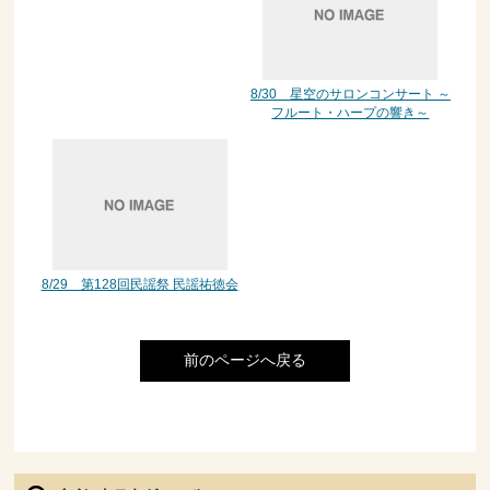
8/30 星空のサロンコンサート ～
フルート・ハープの響き～
8/29 第128回民謡祭 民謡祐徳会
前のページへ戻る