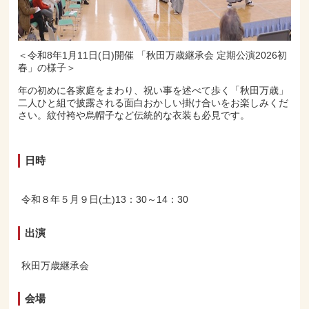
＜令和8年1月11日(日)開催 「秋田万歳継承会 定期公演2026初
春」の様子＞
年の初めに各家庭をまわり、祝い事を述べて歩く「秋田万歳」
二人ひと組で披露される面白おかしい掛け合いをお楽しみくだ
さい。紋付袴や烏帽子など伝統的な衣装も必見です。
日時
令和８年５月９日(土)13：30～14：30
出演
秋田万歳継承会
会場