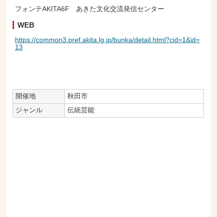
フォンテAKITA6F あきた文化交流発信センター
WEB
https://common3.pref.akita.lg.jp/bunka/detail.html?cid=1&id=
13
開催地
秋田市
ジャンル
伝統芸能