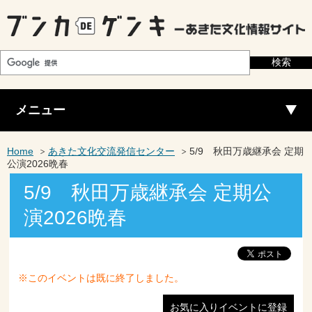
メニュー
Home
あきた文化交流発信センター
5/9 秋田万歳継承会 定期
公演2026晩春
5/9 秋田万歳継承会 定期公
演2026晩春
※このイベントは既に終了しました。
お気に入りイベントに登録