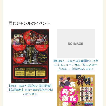
同じジャンルのイベント
8/5-8/17 ミルハスで劇団わらび座
によるミュージカル「祭シアター
『LAB』」公演があります！
【8/15 あきた民謡祭と同日開催】
【入場無料】あきた無形民俗文化財
パビリオン