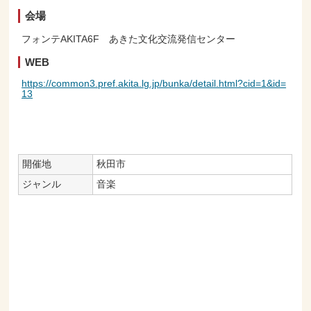
会場
フォンテAKITA6F あきた文化交流発信センター
WEB
https://common3.pref.akita.lg.jp/bunka/detail.html?cid=1&id=
13
開催地
秋田市
ジャンル
音楽