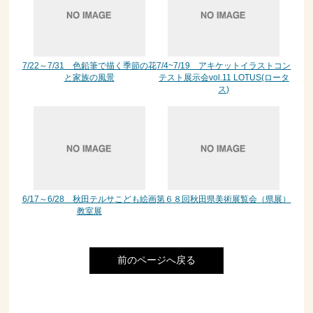
7/22～7/31 色鉛筆で描く季節の花
7/4~7/19 アキケットイラストコン
と家族の風景
テスト展示会vol.11 LOTUS(ロータ
ス)
6/17～6/28 秋田テルサこども絵画
第６８回秋田県美術展覧会（県展）
教室展
前のページへ戻る