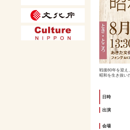
戦後80年を迎
昭和を生き抜い
日時
出演
会場