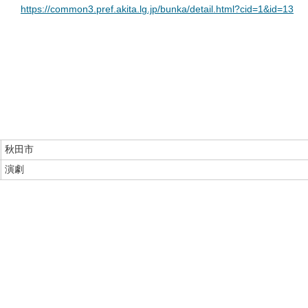
https://common3.pref.akita.lg.jp/bunka/detail.html?cid=1&id=13
秋田市
演劇