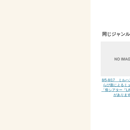
同じジャンル
8/5-8/17 ミ
らび座によるミ
「祭シアター『L
がありま