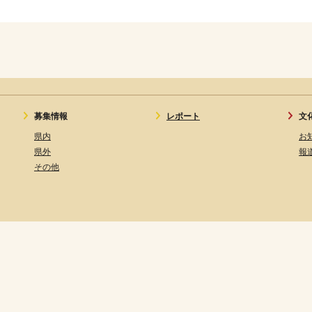
募集情報
レポート
文
県内
お
県外
報
その他