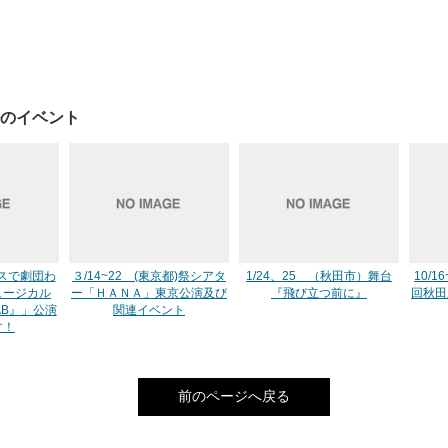
のイベント
ルハスで劇団わ
３/14~22 (東京都)祭シアタ
1/24、25 （秋田市）舞台
10/
ュージカル
ー「ＨＡＮＡ」東京公演及び
『飛び立つ前に』
回秋田
AB』」公演
関連イベント
す！
前のページへ戻る