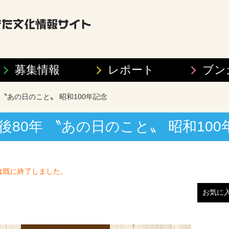
募集情報
レポート
ブン
年 〝あの日のこと〟 昭和100年記念
戦後80年 〝あの日のこと〟 昭和10
は既に終了しました。
お気に