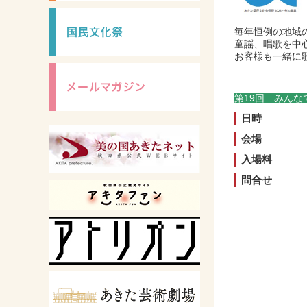
毎年恒例の地域
童謡、唱歌を中
お客様も一緒に
第19回 みんな
日時
会場
入場料
問合せ