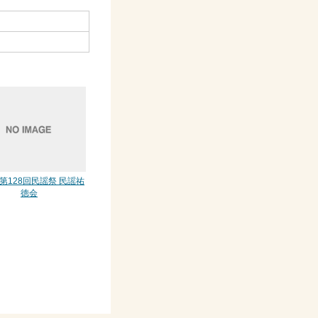
 第128回民謡祭 民謡祐
徳会