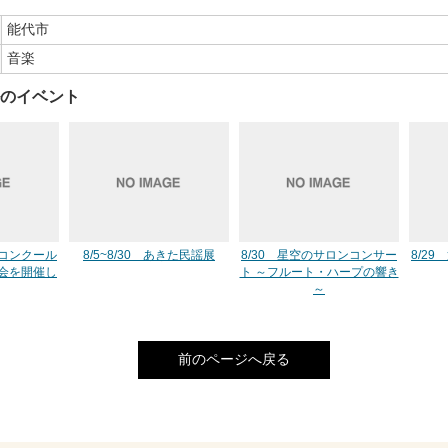
能代市
音楽
のイベント
コンクール
8/5~8/30 あきた民謡展
8/30 星空のサロンコンサー
8/29
会を開催し
ト ～フルート・ハープの響き
～
前のページへ戻る