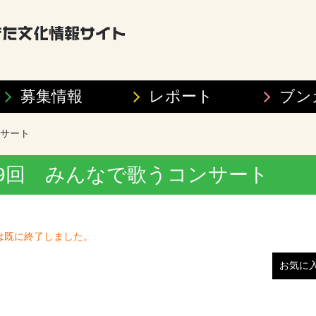
募集情報
レポート
ブン
ンサート
 第19回 みんなで歌うコンサート
は既に終了しました。
お気に