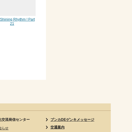
hining Rhythm ! Part
21
化交流発信センター
ブンカDEゲンキメッセージ
交通案内
知らせ