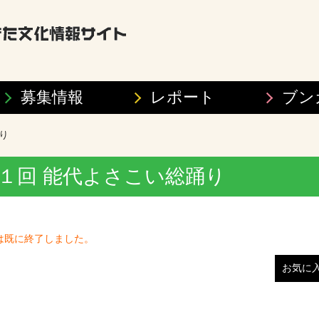
募集情報
レポート
ブン
踊り
 第１回 能代よさこい総踊り
は既に終了しました。
お気に