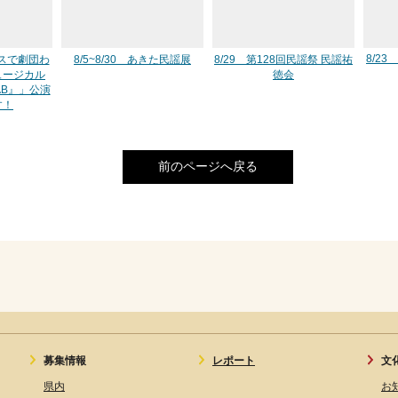
8/23 S
ルハスで劇団わ
8/5~8/30 あきた民謡展
8/29 第128回民謡祭 民謡祐
ュージカル
徳会
AB』」公演
す！
前のページへ戻る
募集情報
レポート
文
県内
お