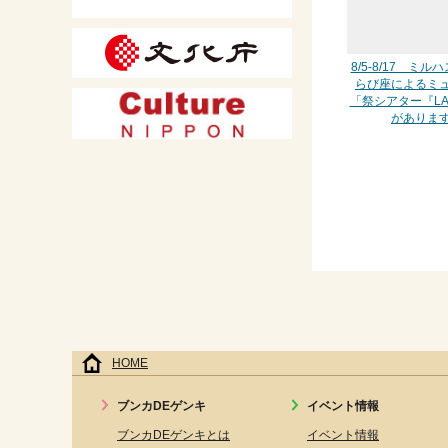
8/5-8/17 ミ
らび座によるミ
「祭シアター『L
がありま
HOME
ブンカDEゲンキ
イベント情報
ブンカDEゲンキとは
イベント情報