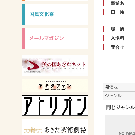
事業名
日 時
場 所
入場料
問合せ
開催地
ジャンル
同じジャンル