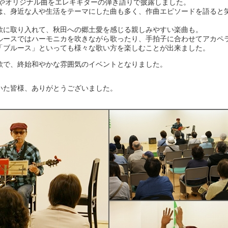
やオリジナル曲をエレキギターの弾き語りで披露しました。
は、身近な人や生活をテーマにした曲も多く、作曲エピソードを語ると
歌に取り入れて、秋田への郷土愛を感じる親しみやすい楽曲も。
ルースではハーモニカを吹きながら歌ったり、手拍子に合わせてアカペ
「ブルース」といっても様々な歌い方を楽しむことが出来ました。
歌で、終始和やかな雰囲気のイベントとなりました。
いた皆様、ありがとうございました。