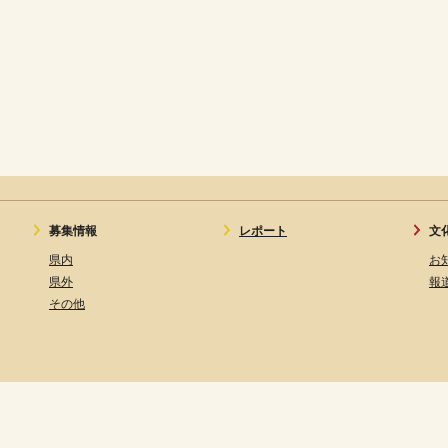
募集情報
レポート
文
県内
お
県外
報
その他