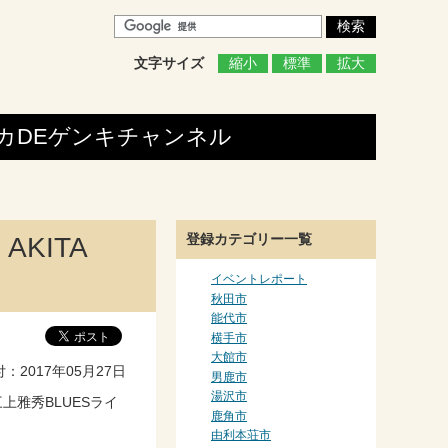
文字サイズ
縮小
標準
拡大
カDEゲンキ
チャンネル
登録カテゴリー一覧
AKITA
イベントレポート
秋田市
能代市
横手市
大館市
2017年05月27日
男鹿市
湯沢市
上雅秀BLUESライ
鹿角市
由利本荘市