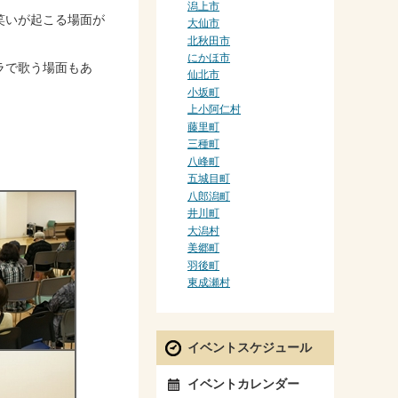
潟上市
笑いが起こる場面が
大仙市
北秋田市
にかほ市
ラで歌う場面もあ
仙北市
小坂町
上小阿仁村
藤里町
三種町
八峰町
五城目町
八郎潟町
井川町
大潟村
美郷町
羽後町
東成瀬村
イベントスケジュール
イベントカレンダー