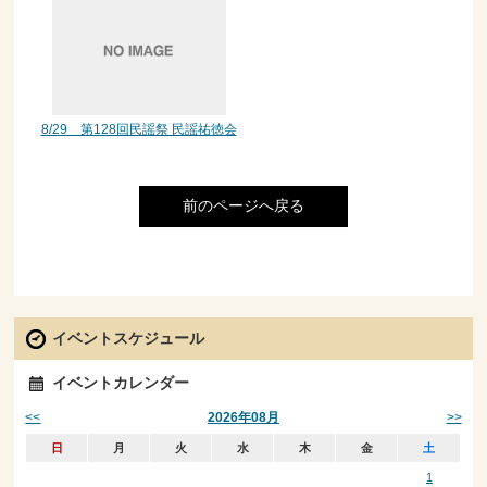
8/29 第128回民謡祭 民謡祐徳会
前のページへ戻る
イベントスケジュール
イベントカレンダー
<<
>>
2026年08月
日
月
火
水
木
金
土
1