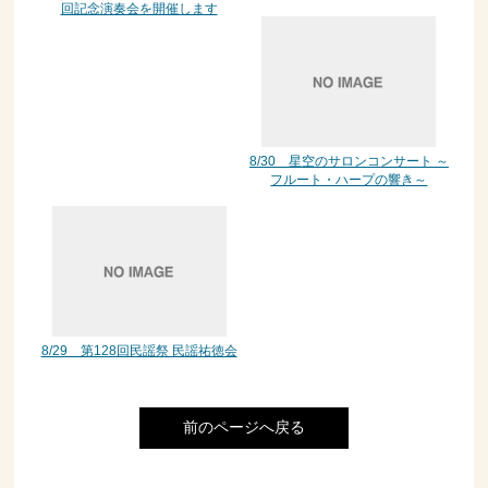
回記念演奏会を開催します
8/30 星空のサロンコンサート ～
フルート・ハープの響き～
8/29 第128回民謡祭 民謡祐徳会
前のページへ戻る