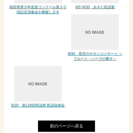
秋田県青少年音楽コンクール第３０
8/5~8/30 あきた民謡展
回記念演奏会を開催します
8/30 星空のサロンコンサート ～
フルート・ハープの響き～
8/29 第128回民謡祭 民謡祐徳会
前のページへ戻る