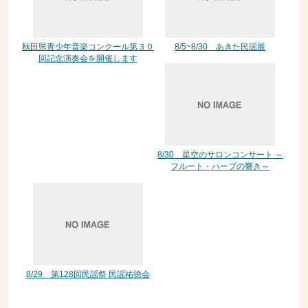
秋田県青少年音楽コンクール第３０
8/5~8/30 あきた民謡展
回記念演奏会を開催します
8/30 星空のサロンコンサート ～
フルート・ハープの響き～
8/29 第128回民謡祭 民謡祐徳会